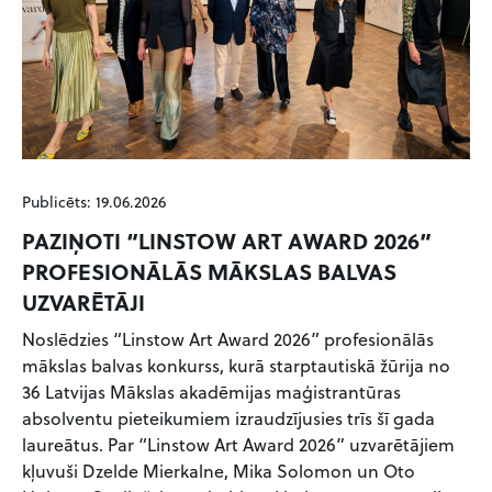
Publicēts: 19.06.2026
PAZIŅOTI “LINSTOW ART AWARD 2026”
PROFESIONĀLĀS MĀKSLAS BALVAS
UZVARĒTĀJI
Noslēdzies “Linstow Art Award 2026” profesionālās
mākslas balvas konkurss, kurā starptautiskā žūrija no
36 Latvijas Mākslas akadēmijas maģistrantūras
absolventu pieteikumiem izraudzījusies trīs šī gada
laureātus. Par “Linstow Art Award 2026” uzvarētājiem
kļuvuši Dzelde Mierkalne, Mika Solomon un Oto