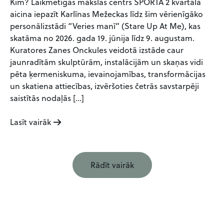
Kim? Laikmetīgās mākslas centrs SPORTA 2 kvartālā
aicina iepazīt Karlīnas Mežeckas līdz šim vērienīgāko
personālizstādi “Veries manī” (Stare Up At Me), kas
skatāma no 2026. gada 19. jūnija līdz 9. augustam.
Kuratores Zanes Onckules veidotā izstāde caur
jaunradītām skulptūrām, instalācijām un skaņas vidi
pēta ķermeniskuma, ievainojamības, transformācijas
un skatiena attiecības, izvēršoties četrās savstarpēji
saistītās nodaļās […]
Lasīt vairāk
Rādīt vairāk