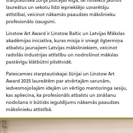
starptautiskā žūrija pulcējas Rīgā, lai noteiktu jaunos
laureātus un sekotu līdzi iepriekšējo uzvarētāju
attīstībai, veicinot nākamās paaudzes mākslinieku
profesionālo izaugsmi.
Linstow Art Award ir Linstow Baltic un Latvijas Mākslas
akadēmijas iniciatīva, kuras misija ir sniegt ilgtermiņa
atbalstu jaunajiem Latvijas māksliniekiem, veicinot
radošās industrijas attīstību un nodrošinot mākslas
pastāvīgu klātbūtni pilsētvidē.
Pateicamies starptautiskajai žūrijai un Linstow Art
Award 2025 laureātēm par atvērtajām sarunām,
iedvesmojošajām idejām un vērtīgo mentoringa sesiju,
kas apliecina, ka profesionāls atbalsts un zināšanu
nodošana ir būtisks ieguldījums nākamās paaudzes
mākslinieku attīstībā.