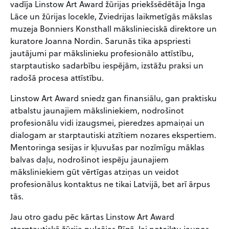
vadīja Linstow Art Award žūrijas priekšsēdētāja Inga
Lāce un žūrijas locekle, Zviedrijas laikmetīgās mākslas
muzeja Bonniers Konsthall mākslinieciskā direktore un
kuratore Joanna Nordin. Sarunās tika apspriesti
jautājumi par mākslinieku profesionālo attīstību,
starptautisko sadarbību iespējām, izstāžu praksi un
radošā procesa attīstību.
Linstow Art Award sniedz gan finansiālu, gan praktisku
atbalstu jaunajiem māksliniekiem, nodrošinot
profesionālu vidi izaugsmei, pieredzes apmaiņai un
dialogam ar starptautiski atzītiem nozares ekspertiem.
Mentoringa sesijas ir kļuvušas par nozīmīgu māklas
balvas daļu, nodrošinot iespēju jaunajiem
māksliniekiem gūt vērtīgas atziņas un veidot
profesionālus kontaktus ne tikai Latvijā, bet arī ārpus
tās.
Jau otro gadu pēc kārtas Linstow Art Award