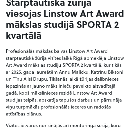
Starptautiskā žūrija
viesojas Linstow Art Award
mākslas studijā SPORTA 2
kvartālā
Profesionālās mākslas balvas Linstow Art Award
starptautiskā žūrija vizītes laikā Rīgā apmeklēja Linstow
Art Award mākslas studiju SPORTA 2 kvartālā, kur tikās
ar 2025. gada laureātēm Annu Malicku, Katrīnu Biksoni
un Tīnu Alisi Drupu. Tikšanās laikā žūrijas dalībnieces
iepazinās ar jauno mākslinieču paveikto aizvadītajā
gadā, kopš mākslinieces rezidē Linstow Art Award
studijas telpās, apskatīja tapušos darbus un pārrunāja
viņu turpmākās profesionālās ieceres un radošās
attīstības plānus.
Vizītes ietvaros norisinājās arī mentoringa sesija, kuru