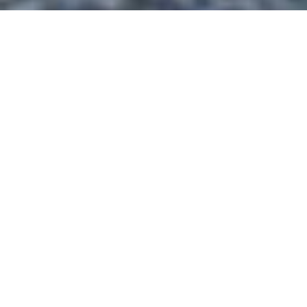
SPORTA 2 KVARTĀLA
VĪZIJA UN ATTĪSTĪBAS
POTENCIĀLS
Atrodoties krustpunktā starp Rīgas vēsturisko centru
un apkaimi, kas strauji aug par pilsētas mūsdienīgāko
rajonu, SPORTA 2 kvartāls piedāvā dinamisku un
dzīvīgu vidi, kurā savijas šīs vietas unikālais vēsturiskais
raksturs un tendences, kas sniedzas nākotnē.
SPORTA 2 iemieso pilsētas un ielu dzīves esenci –
kvartāls ir ērti pieejams un atvērts ikvienam, un dzīvība
šeit rosās visas dienas garumā līdz pat vēlai vakara
stundai. SPORTA 2 kvartāls ir vieta, kur strādāt un
dzīvot, vieta, kur mācīties un piedzīvot ko jaunu, vieta,